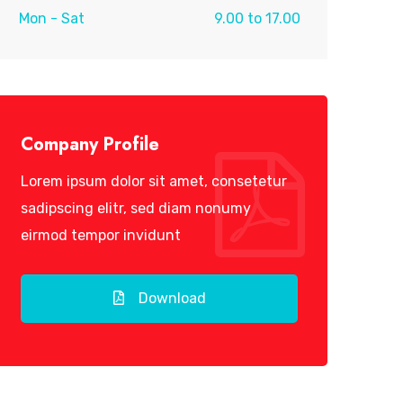
Mon - Sat
9.00 to 17.00
Company Profile
Lorem ipsum dolor sit amet, consetetur
sadipscing elitr, sed diam nonumy
eirmod tempor invidunt
Download